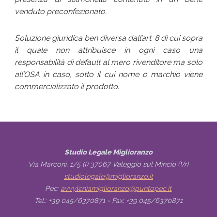
venduto preconfezionato.
Soluzione giuridica ben diversa dall’art. 8 di cui sopra
il quale non attribuisce in ogni caso una
responsabilità di
default
al mero rivenditore ma solo
all’OSA in caso, sotto il cui nome o marchio viene
commercializzato il prodotto.
Studio Legale Miglioranzo
Via Marconi, 1/5 (I) 37067 Valeggio sul Mincio (Vr)
studiolegale@miglioranzo.it
Pec:
avvyleniamiglioranzo@puntopec.it
Tel.: +39 045/6370871 - Fax: +39 045/6370871